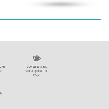
ация
Всегда для вас
а
чашка ароматного
кофе!
РЫ