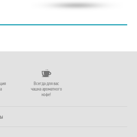
ация
Всегда для вас
а
чашка ароматного
кофе!
РЫ