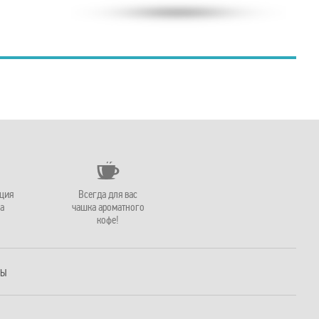
ация
Всегда для вас
а
чашка ароматного
кофе!
РЫ