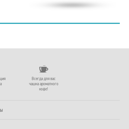
ация
Всегда для вас
а
чашка ароматного
кофе!
РЫ