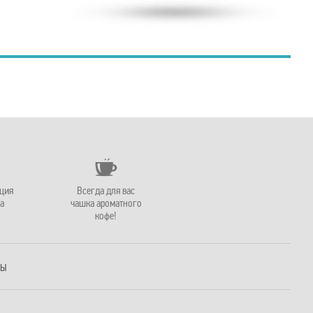
ация
Всегда для вас
а
чашка ароматного
кофе!
РЫ